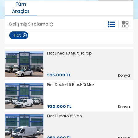
Tüm
Araçlar
Gelişmiş Sıralama
Fiat
Fiat Linea 1.3 Multijet Pop
Konya
525.000 TL
Fiat Doblo 1.5 BlueHDi Maxi
Konya
930.000 TL
Fiat Ducato 15 Van